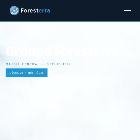
Forest
erra
Groupe Foresterra
|
MASSIF CENTRAL — DEPUIS 1997
Nous contacter →
DÉCOUVRIR NOS PÔLES