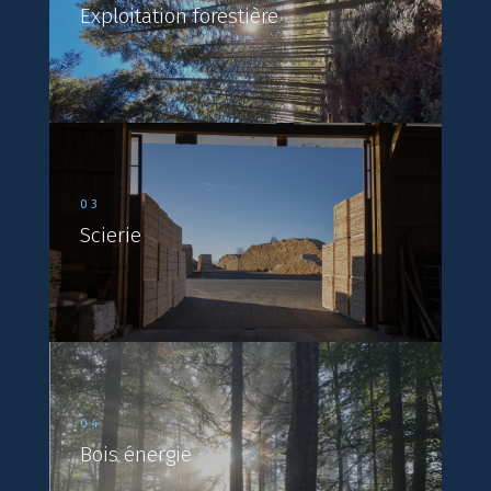
Exploitation forestière
03
Scierie
04
Bois énergie