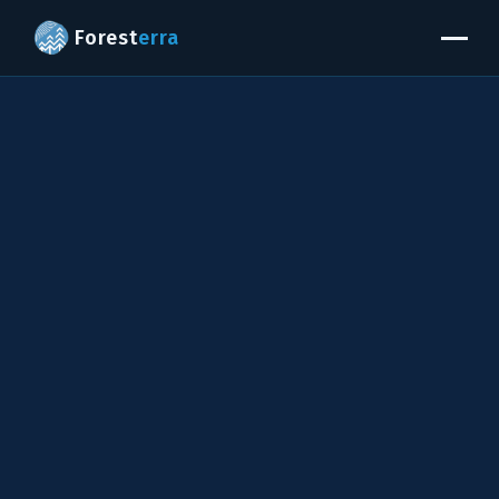
Forest
erra