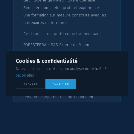
Lieu : Scierie du Milieu - Site modernisé
Rémunération : selon profil et expérience
Une formation sur-mesure construite avec les
partenaires du territoire
Ce dispositif est porté collectivement par :
FORESTERRA – SAS Scierie du Milieu
Le Campus de la CCI du Cantal à Saint-Flour
France Travail
Cookies & confidentialité
La Région Auvergne-Rhône-Alpes
Nous utilisons des cookies pour analyser notre trafic.
En
L’Agence Auvergne-Rhône-Alpes Entreprises
savoir plus
REFUSER
ACCEPTER
AVANTAGES :
Prise en charge du transport quotidien
POSTULER →